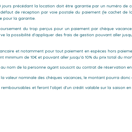
jours précédant la location doit être garantie par un numéro de ca
faut de réception par voie postale du paiement (le cachet de la p
ée pour la garantie.
mboursement du trop perçus pour un paiement par chèque vacances 
ve la possibilité d’appliquer des frais de gestion pouvant aller ju
ncaire et notamment pour tout paiement en espèces hors paiement à
ant minimum de 10€ et pouvant aller jusqu’à 10% du prix total du mon
e au nom de la personne ayant souscrit au contrat de réservation en 
 la valeur nominale des chèques vacances, le montant pourra donc ê
emboursables et feront l’objet d’un crédit valable sur la saison en