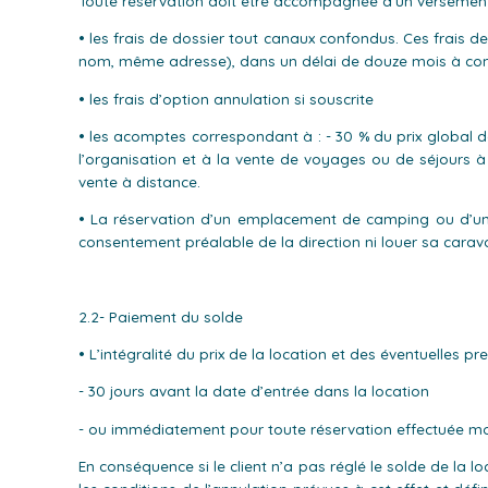
Toute réservation doit être accompagnée d’un versement 
• les frais de dossier tout canaux confondus. Ces frais 
nom, même adresse), dans un délai de douze mois à com
• les frais d’option annulation si souscrite
• les acomptes correspondant à : - 30 % du prix global de
l’organisation et à la vente de voyages ou de séjours à
vente à distance.
• La réservation d’un emplacement de camping ou d’une l
consentement préalable de la direction ni louer sa carava
2.2- Paiement du solde
• L’intégralité du prix de la location et des éventuelles p
- 30 jours avant la date d’entrée dans la location
- ou immédiatement pour toute réservation effectuée moin
En conséquence si le client n’a pas réglé le solde de la lo