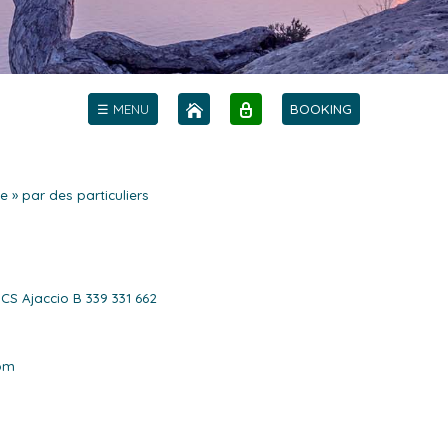
☰ MENU
BOOKING
» par des particuliers
S Ajaccio B 339 331 662
com