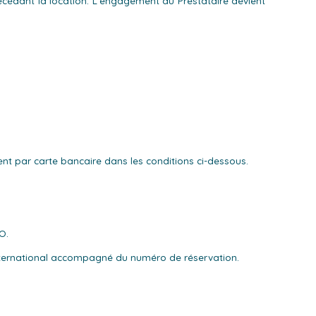
précédant la location. L’engagement du Prestataire devient
ent par carte bancaire dans les conditions ci-dessous.
O.
international accompagné du numéro de réservation.