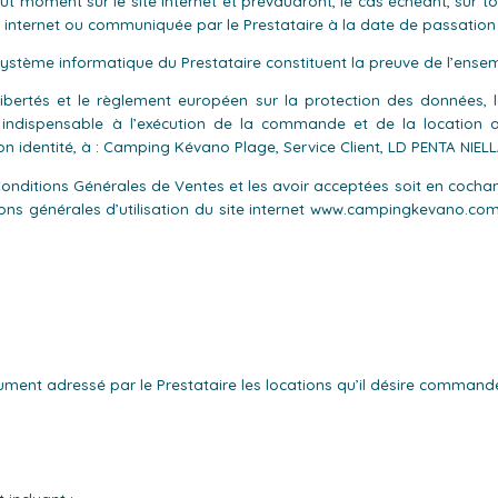
t moment sur le site Internet et prévaudront, le cas échéant, sur t
site internet ou communiquée par le Prestataire à la date de passatio
système informatique du Prestataire constituent la preuve de l’ensem
 libertés et le règlement européen sur la protection des données, 
pas indispensable à l’exécution de la commande et de la location
e son identité, à : Camping Kévano Plage, Service Client, LD PENTA N
Conditions Générales de Ventes et les avoir acceptées soit en cochan
s générales d’utilisation du site internet www.campingkevano.com, s
cument adressé par le Prestataire les locations qu’il désire commande