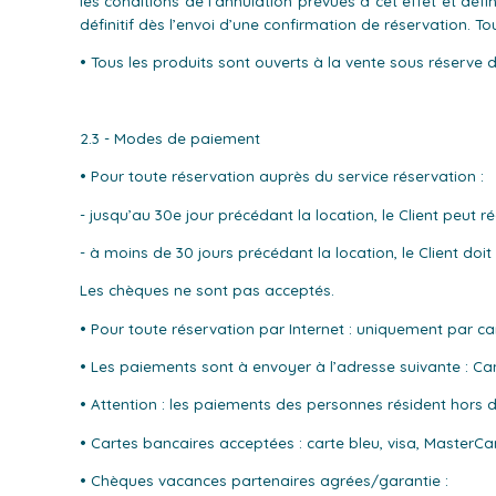
les conditions de l’annulation prévues à cet effet et déf
définitif dès l’envoi d’une confirmation de réservation. T
• Tous les produits sont ouverts à la vente sous réserve de
2.3 - Modes de paiement
• Pour toute réservation auprès du service réservation :
- jusqu’au 30e jour précédant la location, le Client peut 
- à moins de 30 jours précédant la location, le Client do
Les chèques ne sont pas acceptés.
• Pour toute réservation par Internet : uniquement par ca
• Les paiements sont à envoyer à l’adresse suivante : 
• Attention : les paiements des personnes résident hors
• Cartes bancaires acceptées : carte bleu, visa, MasterCa
• Chèques vacances partenaires agrées/garantie :