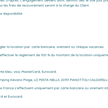
inies ci-après. L’engagement devient donc définitif dès le 30e jour 
ous les frais de recouvrement seront à la charge du Client.
 disponibilité.
régler la location par: carte bancaire, virement ou chèque vacances.
it effectuer le règlement de 100 % du montant de la location uniquem
rte bleu, visa, MasterCard, Eurocard.
Camping Kévano Plage, LD PENTA NIELLA 20131 PIANOTTOLI-CALDARELL
 de France s’effectuent uniquement par carte bancaire ou virement 
rd et Eurocard.