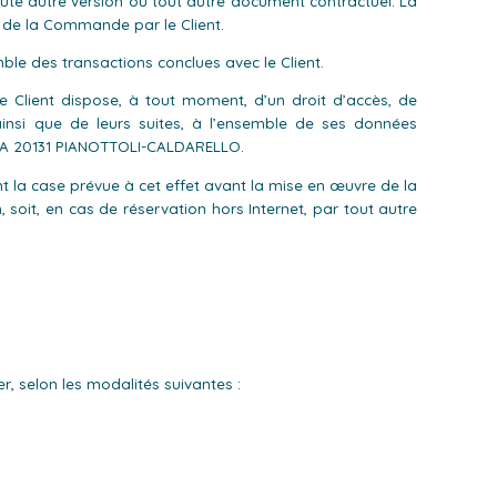
oute autre version ou tout autre document contractuel. La
n de la Commande par le Client.
ble des transactions conclues avec le Client.
le Client dispose, à tout moment, d’un droit d’accès, de
 ainsi que de leurs suites, à l’ensemble de ses données
IELLA 20131 PIANOTTOLI-CALDARELLO.
t la case prévue à cet effet avant la mise en œuvre de la
oit, en cas de réservation hors Internet, par tout autre
r, selon les modalités suivantes :